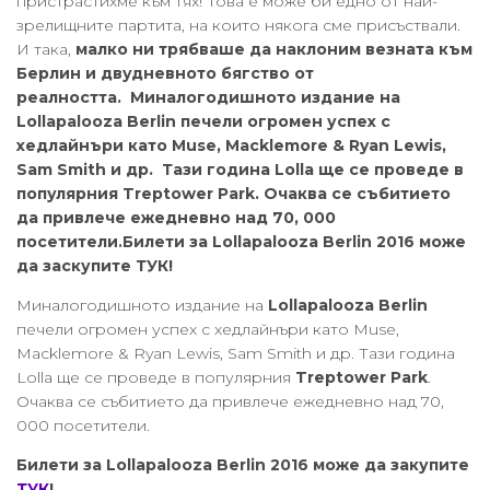
пристрастихме към тях! Това е може би едно от най-
зрелищните партита, на които някога сме присъствали.
И така,
малко ни трябваше да наклоним везната към
Берлин и двудневното бягство от
реалността. Миналогодишното издание на
Lollapalooza Berlin печели огромен успех с
хедлайнъри като Muse, Macklemore & Ryan Lewis,
Sam Smith и др. Тази година Lolla ще се проведе в
популярния Treptower Park. Очаква се събитието
да привлече ежедневно над 70, 000
посетители.Билети за Lollapalooza Berlin 2016 може
да заскупите ТУК!
Миналогодишното издание на
Lollapalooza Berlin
печели огромен успех с хедлайнъри като Muse,
Macklemore & Ryan Lewis, Sam Smith и др. Тази година
Lolla ще се проведе в популярния
Treptower Park
.
Очаква се събитието да привлече ежедневно над 70,
000 посетители.
Билети за Lollapalooza Berlin 2016 може да закупите
ТУК
!