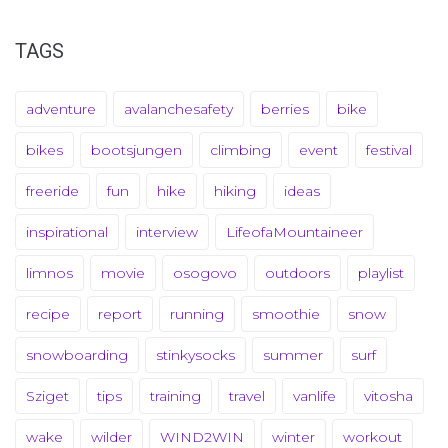
TAGS
adventure
avalanchesafety
berries
bike
bikes
bootsjungen
climbing
event
festival
freeride
fun
hike
hiking
ideas
inspirational
interview
LifeofaMountaineer
limnos
movie
osogovo
outdoors
playlist
recipe
report
running
smoothie
snow
snowboarding
stinkysocks
summer
surf
Sziget
tips
training
travel
vanlife
vitosha
wake
wilder
WIND2WIN
winter
workout