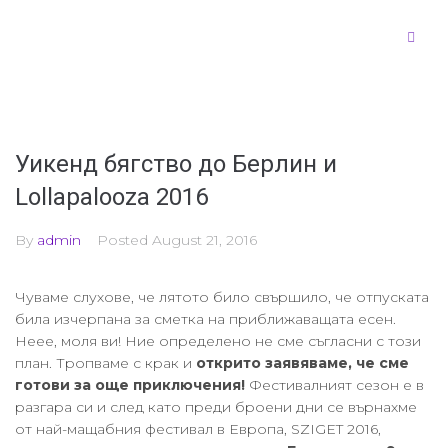
Уикенд бягство до Берлин и
Lollapalooza 2016
By
admin
Posted
August 21, 2016
Чуваме слухове, че лятото било свършило, че отпуската
била изчерпана за сметка на приближаващата есен.
Неее, моля ви! Ние определено не сме съгласни с този
план. Тропваме с крак и
открито заявяваме, че сме
готови за още приключения!
Фестивалният сезон е в
разгара си и след като преди броени дни се върнахме
от най-мащабния фестивал в Европа, SZIGET 2016,