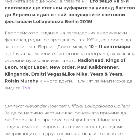
музиката все още жужи в главите ни.
Ето защо на 9-и
септември ще стегнем куфарите за уикенд багство
до Берлин и един от най-популярните световни
фестивали Lollapalooza Berlin 2016!
Европейското издание на легендарния американски
фестивал, родил се през далечната 1991 г., се провежда
за втори път в Берлин. Дните между
10 – 11 септември
ще бъдат запълнени от интензивна програма, включваща
огромни музикални имена като
Radiohead, Kings of
Leon, Major Lazer, New order, Paul Kalkbrenner,
Klingande, Dmitri Vegas&Like Mike, Years & Years,
Roisin Murphy
и много други. Пълният лайн-ъп може да
видите
ТУК
!
Снимка: Alexander Koerner/ Official Lollapalooza Gallery
За да се напълно честни с вас, основната причина да
разберем за Lollapalooza са Major Lazer. Миналата
година имахме невроятната възможност да гледаме
американците на друг голям фестивал и тотално се