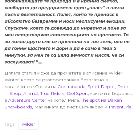
заобикалящата те природа и в крайна сметка,
свободата да предприемеш един „полет” в почти
пълна безтегловност.
Полет, който те пренася в
абсолютно безвремие и носи неописуеми емоции.
Спускане, което те довежда до нирвана и поне за
мен олицетворява квинтесенцията на щастието. Та
за какво друго сме се пръкнали на тая земя, ако не
да гоним щастието и дори и да е само в тези 5
минутки, за мен те са цяла вечност и мисля, че си
заслужават! “….
Цялата статия може да прочетете в списание Wilder
Winter, което се разпространява безплатно в
магазините е София на
Contrabanda
,
Sport Depot
,
Drop-
in Shop
,
Animal
,
True Riders
,
Diel Sport
, както и в Боровец
в
Adventure Center
на хотел Рила,
The spot на Balkan
Snowboards
, Малинката до лифт Ситняково и
Traventuria
.
Tags:
Wilder