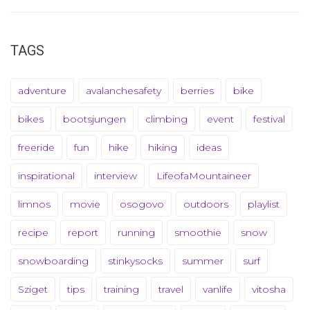
TAGS
adventure
avalanchesafety
berries
bike
bikes
bootsjungen
climbing
event
festival
freeride
fun
hike
hiking
ideas
inspirational
interview
LifeofaMountaineer
limnos
movie
osogovo
outdoors
playlist
recipe
report
running
smoothie
snow
snowboarding
stinkysocks
summer
surf
Sziget
tips
training
travel
vanlife
vitosha