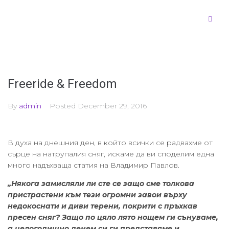
Freeride & Freedom
By
admin
Posted
December 29, 2016
В духа на днешния ден, в който всички се радвахме от
сърце на натрупалия сняг, искаме да ви споделим една
много надъхваща статия на Владимир Павлов.
„Някога замисляли ли сте се защо сме толкова
пристрастени към тези огромни завои върху
недокоснати и диви терени, покрити с пръхкав
пресен сняг? Защо по цяло лято нощем ги сънуваме,
а целогодишно денем си ги представяме и