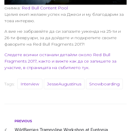
снимка:
Red Bull Content Pool
Целия екип желаем успех на Джеси и му благодарим за
това интервю.
А вие не забравяйте да си запазите уикенда на 25-ти и
26-ти февруари, за да дойдете и подкрепите своите
фаворите на Red Bull Fragments 2017!
Следете всички останали детайли около Red Bull
Fragments 2017, както и вижте как да се запишете за
участие, в страницата на събитието тук.
Tags:
Interview
JesseAugustinus
Snowboarding
PREVIOUS
WildBerries Trampoline Workshop at Funtopia