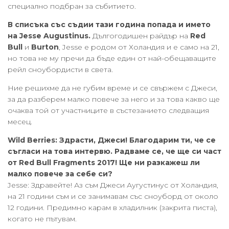
специално подбран за събитието.
В списъка със съдии тази година попада и името
на Jesse Augustinus.
Дългогодишен райдър на
Red
Bull
и
Burton
, Jesse е родом от Холандия и е само на 21,
но това не му пречи да бъде един от най-обещаващите
рейл сноубордисти в света.
Ние решихме да не губим време и се свържем с Джеси,
за да разберем малко повече за него и за това какво ще
очаква той от участниците в състезанието следващия
месец.
Wild Berries:
Здрасти, Джеси! Благодарим ти, че се
съгласи на това интервю. Радваме се, че ще си част
от Red Bull Fragments 2017! Ще ни разкажеш ли
малко повече за себе си?
Jesse: Здравейте! Аз съм Джеси Аугустинус от Холандия,
на 21 години съм и се занимавам със сноуборд от около
12 години. Предимно карам в хладилник (закрита писта),
когато не пътувам.