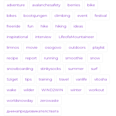
adventure
avalanchesafety
berries
bike
bikes
bootsjungen
climbing
event
festival
freeride
fun
hike
hiking
ideas
inspirational
interview
LifeofaMountaineer
limnos
movie
osogovo
outdoors
playlist
recipe
report
running
smoothie
snow
snowboarding
stinkysocks
summer
surf
Sziget
tips
training
travel
vanlife
vitosha
wake
wilder
WIND2WIN
winter
workout
worldsnowday
zerowaste
днинапредизвикателствата