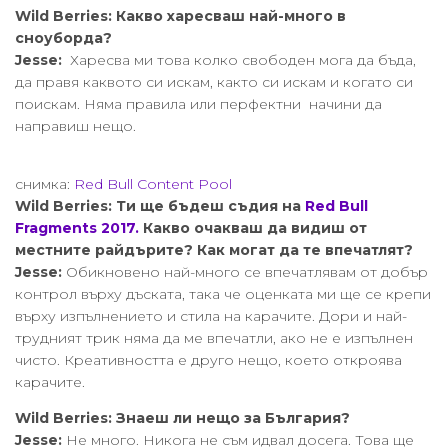
Wild Berries:
Какво харесваш най-много в
сноуборда?
Jesse:
Харесва ми това колко свободен мога да бъда,
да правя каквото си искам, както си искам и когато си
поискам. Няма правила или перфектни начини да
направиш нещо.
снимка:
Red Bull Content Pool
Wild Berries: Ти ще бъдеш съдия на
Red Bull
Fragments 2017.
Какво очакваш да видиш от
местните райдърите? Как могат да те впечатлят?
Jesse:
Обикновено най-много се впечатлявам от добър
контрол върху дъската, така че оценката ми ще се крепи
върху изпълнението и стила на карачите. Дори и най-
трудният трик няма да ме впечатли, ако не е изпълнен
чисто. Креативността е друго нещо, което откроява
карачите.
Wild Berries:
Знаеш ли нещо за България?
Jesse:
Не много. Никога не съм идвал досега. Това ще