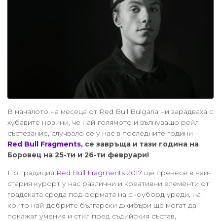
В началото на месеца от Red Bull Bulgaria ни зарадваха с
хубавите новини, че най-голямото и вълнуващо рейл
състезание, случвало се у нас в последните години –
Red Bull Fragments
, се завръща и тази година на
Боровец на 25-ти и 26-ти февруари!
По традиция
Red Bull Fragments 2017
ще пренесе в най-
стария курорт у нас различни и креативни елементи от
градската среда под формата на сноуборд уреди, на
които най-добрите български джибъри ще могат да
покажат умения и стил пред съдийския състав,