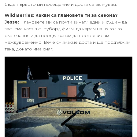
бъде първото ми посещение и доста се вълнувам.
Wild Berries:
Какви са плановете ти за сезона?
Jesse:
Плановете ми са почти винаги едни и същи – да
заснема част в сноуборд филм, да карам на няколко
състезания и да продължавам да прогресирам
междувременно. Вече снимахме доста и ще продължим
така, докато има сняг.