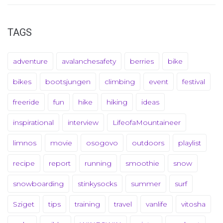
TAGS
adventure
avalanchesafety
berries
bike
bikes
bootsjungen
climbing
event
festival
freeride
fun
hike
hiking
ideas
inspirational
interview
LifeofaMountaineer
limnos
movie
osogovo
outdoors
playlist
recipe
report
running
smoothie
snow
snowboarding
stinkysocks
summer
surf
Sziget
tips
training
travel
vanlife
vitosha