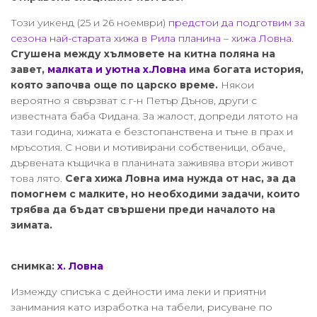
Този уикенд (25 и 26 ноември)
предстои да подготвим за
сезона най-старата хижа в Рила планина – хижа Ловна.
Сгушена между хълмовете на китна поляна на
завет,
малката и уютна х.Ловна
има богата история,
която започва още по царско време.
Някои
вероятно я свързват с г-н Петър Дънов, други с
известната баба Фидана. За жалост, допреди лятото на
тази година, хижата е безстопанствена и тъне в прах и
мръсотия. С нови и мотивирани собственици, обаче,
дървената къщичка в планината заживява втори живот
това лято.
Сега хижа Ловна има нужда от нас, за да
помогнем с малките, но необходими задачи, които
трябва да бъдат свършени преди началото на
зимата.
снимка:
х. Ловна
Измежду списъка с дейности има леки и приятни
занимания като изработка на табели, рисуване по