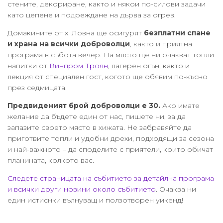
стените, декориране, както и някои по-силови задачи
като цепене и подреждане на дърва за огрев.
Домакините от х. Ловна ще осигурят
безплатни спане
и храна на всички доброволци
, както и приятна
програма в събота вечер. На място ще ни очакват топли
напитки от
Винпром Троян
, лагерен огън, както и
лекция от специален гост, когото ще обявим по-късно
през седмицата.
Предвиденият брой доброволци е 30.
Ако имате
желание да бъдете един от нас, пишете ни, за да
запазите своето място в хижата. Не забравяйте да
приготвите топли и удобни дрехи, подходящи за сезона
и най-важното – да споделите с приятели, които обичат
планината, колкото вас.
Следете страницата на събитието за детайлна програма
и всички други новини около събитието
. Очаква ни
един истиснки вълнуващ и ползотворен уикенд!