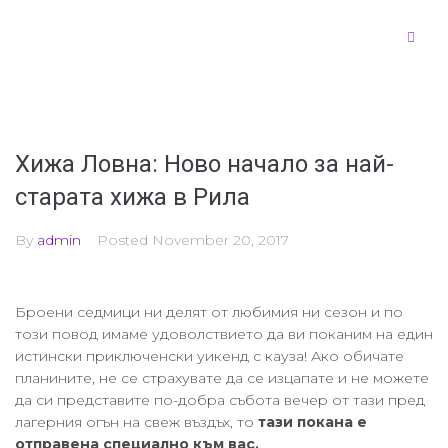
Хижа Ловна: Ново начало за най-
старата хижа в Рила
By
admin
Posted
November 20, 2017
Броени седмици ни делят от любимия ни сезон и по
този повод имаме удоволствието да ви поканим на един
истински приключенски уикенд с кауза! Ако обичате
планините, не се страхувате да се изцапате и не можете
да си представите по-добра събота вечер от тази пред
лагерния огън на свеж въздъх, то
тази покана е
отправена специално към вас.