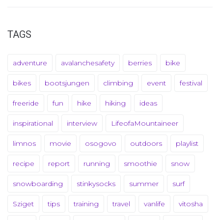
TAGS
adventure
avalanchesafety
berries
bike
bikes
bootsjungen
climbing
event
festival
freeride
fun
hike
hiking
ideas
inspirational
interview
LifeofaMountaineer
limnos
movie
osogovo
outdoors
playlist
recipe
report
running
smoothie
snow
snowboarding
stinkysocks
summer
surf
Sziget
tips
training
travel
vanlife
vitosha