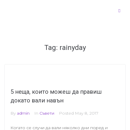
Tag:
rainyday
5 неща, които можеш да правиш
докато вали навън
By
admin
In
Съвети
Posted
May 8, 2017
Когато се случи да вали няколко дни поред и