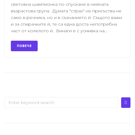
световна шампионка по спускане в нейната
възрастова група. Думата "страх" не присъства не
само в речника, но и в съзнанието й. Същото важи
и за спирачките й, те са една доста непотребна
част от колелото й. Винаги е с усмивка на...
ПОВЕЧЕ