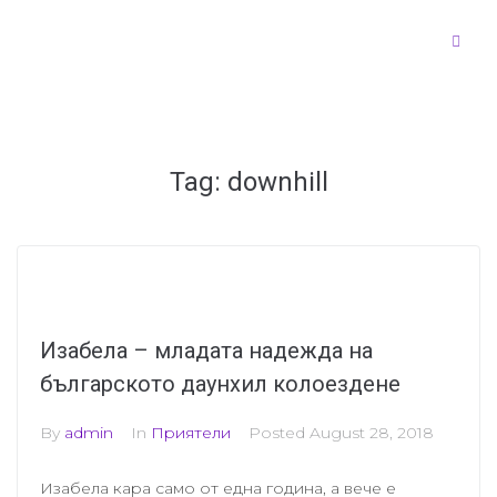
Tag:
downhill
Изабела – младата надежда на
българското дaунхил колоездене
By
admin
In
Приятели
Posted
August 28, 2018
Изабела кара само от една година, а вече е