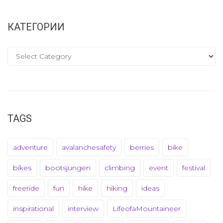
КАТЕГОРИИ
TAGS
adventure
avalanchesafety
berries
bike
bikes
bootsjungen
climbing
event
festival
freeride
fun
hike
hiking
ideas
inspirational
interview
LifeofaMountaineer