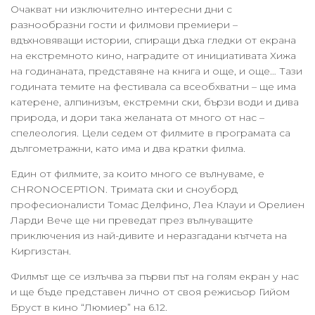
Очакват ни изключително интересни дни с
разнообразни гости и филмови премиери –
вдъхновяващи истории, спиращи дъха гледки от екрана
на екстремното кино, наградите от инициативата Хижа
на годинаната, представяне на книга и още, и още… Тази
годината темите на фестивала са всеобхватни – ще има
катерене, алпинизъм, екстремни ски, бързи води и дива
природа, и дори така желаната от много от нас –
спелеология. Цели седем от филмите в програмата са
дългометражни, като има и два кратки филма.
Един от филмите, за които много се вълнуваме, е
CHRONOCEPTION. Тримата ски и сноуборд
професионалисти Томас Делфино, Леа Клауи и Орелиен
Ларди Вече ще ни преведат през вълнуващите
приключения из най-дивите и неразгадани кътчета на
Киргизстан.
Филмът ще се излъчва за първи път на голям екран у нас
и ще бъде представен лично от своя режисьор Гийом
Бруст в кино “Люмиер” на 6.12.