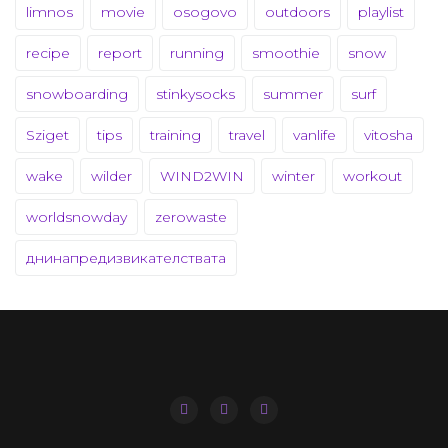
limnos
movie
osogovo
outdoors
playlist
recipe
report
running
smoothie
snow
snowboarding
stinkysocks
summer
surf
Sziget
tips
training
travel
vanlife
vitosha
wake
wilder
WIND2WIN
winter
workout
worldsnowday
zerowaste
днинапредизвикателствата