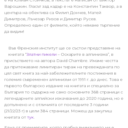
е на Юлиан Стоичков, а текстът е написан от Виктор
Варошкин. Гласът зад кадър е на Константин Таквор, а в
центъра на обектива са Филип Дончев, Матей
Димитров, Лъчезар Ризов и Димитър Русев.
Определено един от филмите, който нямаме търпение
да видим!
Във Френския институт ще се състои представяне на
книгата “
Златни пикели
– Оскарите в алпинизма”, в
присъствието на автора David Chambre. Имаме честта
да притежаваме лимитиран тираж на превежданата по
цял свят книга за най-забележителните постижения в
големия съвременен алпинизъм от 1991 г. до днес. Това е
първото българско издание на книгата и специално за
България то съдържа не само основните 368 страници с
легендарните алпийски изкачвания до 2020 година, но е
допълнено и с отличията от последните 3 години
(21/22/23 г) в цели 384 страници. Можеш да закупиш
книгата от
тук
.
Една от премиерите, която грабна вниманието ни е