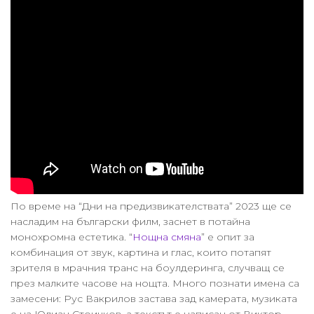
По време на “Дни на предизвикателствата” 2023 ще се
насладим на български филм, заснет в потайна
монохромна естетика. “
Нощна смяна
” е опит за
комбинация от звук, картина и глас, които потапят
зрителя в мрачния транс на боулдеринга, случващ се
през малките часове на нощта. Много познати имена са
замесени: Рус Вакрилов застава зад камерата, музиката