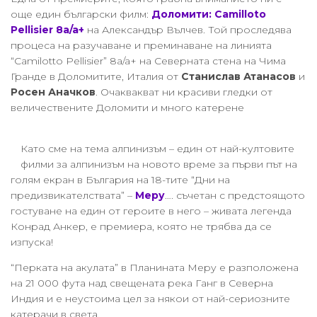
още един български филм:
Доломити: Camilloto
Pellisier 8a/a+
на Александър Вълчев. Той проследява
процеса на разучаване и преминаване на линията
“Camilotto Pellisier” 8a/a+ на Северната стена на Чима
Гранде в Доломитите, Италия от
Станислав Атанасов
и
Росен Аначков
. Очаквакват ни красиви гледки от
величествените Доломити и много катерене
Като сме на тема алпинизъм – един от най-култовите
филми за алпинизъм на новото време за първи път на
голям екран в България на 18-тите “Дни на
предизвикателствата” –
Меру
…. съчетан с предстоящото
гостуване на един от героите в него – живата легенда
Конрад Анкер, е премиера, която не трябва да се
изпуска!
“Перката на акулата” в Планината Меру е разположена
на 21 000 фута над свещената река Ганг в Северна
Индия и е неустоима цел за някои от най-сериозните
катерачи в света.