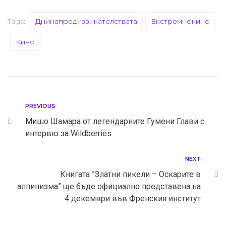
Tags:
Днинапредизвикателствата
Екстремнокино
Кино
PREVIOUS
Мишо Шамара от легендарните Гумени Глави с
интервю за Wildberries
NEXT
Книгата ”Златни пикели – Оскарите в
алпинизма” ще бъде официално представена на
4 декември във Френския институт