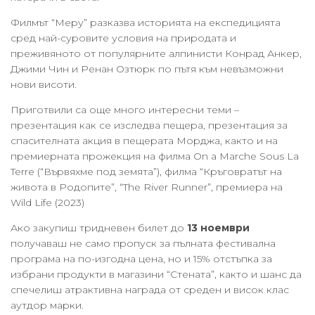
Филмът “Меру” разказва историята на експедицията
сред най-суровите условия на природата и
преживяното от популярните алпинисти Конрад Анкер,
Джими Чин и Ренан Озтюрк по пътя към невъзможни
нови висоти.
Приготвили са още много интересни теми –
презентация как се изследва пещера, презентация за
спасителната акция в пещерата Морджа, както и на
премиерната прожекция на филма On a Marche Sous La
Terre (“Вървяхме под земята”), филма “Кръговратът на
живота в Родопите”, “The River Runner”, премиера на
Wild Life (2023)
Ако закупиш тридневен билет до
13 ноември
получаваш не само пропуск за пълната фестивална
програма на по-изгодна цена, но и 15% отстъпка за
избрани продукти в магазини “Стената”, както и шанс да
спечелиш атрактивна награда от среден и висок клас
аутдор марки.