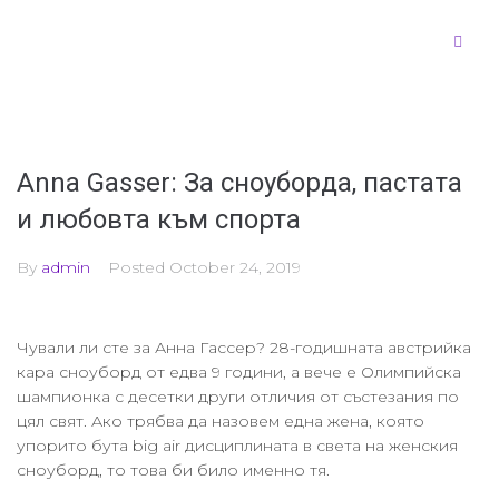
Anna Gasser: За сноуборда, пастата
и любовта към спорта
By
admin
Posted
October 24, 2019
Чували ли сте за Анна Гассер? 28-годишната австрийка
кара сноуборд от едва 9 години, а вече е Олимпийска
шампионка с десетки други отличия от състезания по
цял свят. Ако трябва да назовем една жена, която
упорито бута big air дисциплината в света на женския
сноуборд, то това би било именно тя.