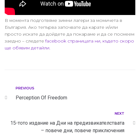
В момента подготвяме зимни лагери за момичета в
България. Ако тепърва започвате да карате и/или
просто искате да дойдете да покараме и да се посмеем
заедно – следете
facebook страницата ни, където скоро
ще обявим детайли.
PREVIOUS
Perception Of Freedom
NEXT
15-тото издание на Дни на предизвикателствата
– повече дни, повече приключения