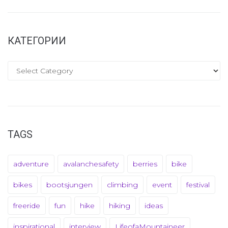
КАТЕГОРИИ
TAGS
adventure
avalanchesafety
berries
bike
bikes
bootsjungen
climbing
event
festival
freeride
fun
hike
hiking
ideas
inspirational
interview
LifeofaMountaineer