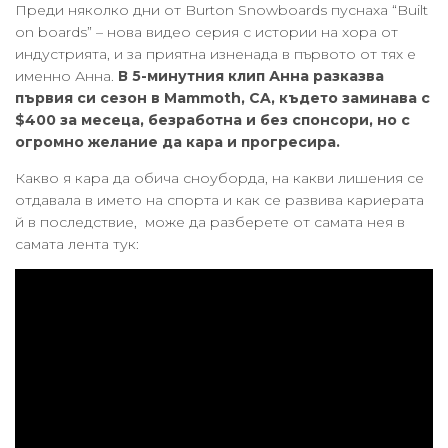
Преди няколко дни от Burton Snowboards пуснаха “Built
on boards” – нова видео серия с истории на хора от
индустрията, и за приятна изненада в първото от тях е
именно Анна.
В 5-минутния клип Анна разказва
първия си сезон в Mammoth, CA, където заминава с
$400 за месеца, безработна и без спонсори, но с
огромно желание да кара и прогресира.
Какво я кара да обича сноуборда, на какви лишения се
отдавала в името на спорта и как се развива кариерата
й в последствие, може да разберете от самата нея в
самата лента тук: