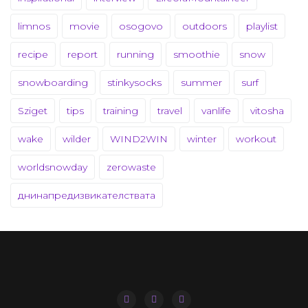
limnos
movie
osogovo
outdoors
playlist
recipe
report
running
smoothie
snow
snowboarding
stinkysocks
summer
surf
Sziget
tips
training
travel
vanlife
vitosha
wake
wilder
WIND2WIN
winter
workout
worldsnowday
zerowaste
днинапредизвикателствата