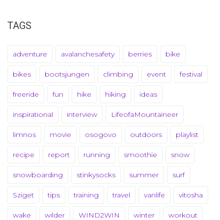
TAGS
adventure
avalanchesafety
berries
bike
bikes
bootsjungen
climbing
event
festival
freeride
fun
hike
hiking
ideas
inspirational
interview
LifeofaMountaineer
limnos
movie
osogovo
outdoors
playlist
recipe
report
running
smoothie
snow
snowboarding
stinkysocks
summer
surf
Sziget
tips
training
travel
vanlife
vitosha
wake
wilder
WIND2WIN
winter
workout