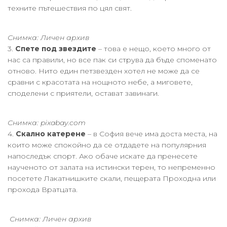
техните пътешествия по цял свят.
Снимка: Личен архив
3.
Спете под звездите
– това е нещо, което много от
нас са правили, но все пак си струва да бъде споменато
отново. Нито един петзвезден хотел не може да се
сравни с красотата на нощното небе, а миговете,
споделени с приятели, остават завинаги.
Снимка: pixabay.com
4.
Скално катерене
– в София вече има доста места, на
които може спокойно да се отдадете на популярния
напоследък спорт. Ако обаче искате да пренесете
наученото от залата на истински терен, то непременно
посетете Лакатнишките скали, пещерата Проходна или
прохода Вратцата.
Снимка: Личен архив