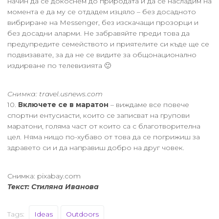
начин да се докоснем до природата и да се насладим на
момента е да му се отдадем изцяло – без досадното
вибриране на Messеnger, без изскачащи прозорци и
без досадни аларми. Не забравяйте преди това да
предупредите семейството и приятелите си къде ще се
подвизавате, за да не се видите за общонационално
издирване по телевизията 🙂
Снимка: travel.usnews.com
10.
Включете се в маратон
– виждаме все повече
спортни ентусиасти, които се записват на групови
маратони, голяма част от които са с благотворителна
цел. Няма нищо по-хубаво от това да се погрижиш за
здравето си и да направиш добро на друг човек.
Снимка: pixabay.com
Текст: Стиляна Иванова
Tags:
Ideas
Outdoors