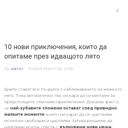
10 нови приключения, които да
опитаме през идващото лято
By
admin
Posted
March 26, 2018
Дните стават все по-дълги с наближаването на жежкото
лято. Това автоматично пък ни кара да си мечтаем за
предстоящите слънчеви приключения. Доказан факт е,
че
най-хубавите спомени остават след привидно
малките моменти
, които ни карат да се чувстваме
истински свободни и щастливи. Затова решихме да
направим кратък списък с
вълнуващи нови неща,