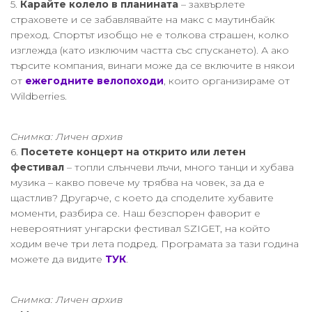
5.
Карайте колело в планината
– захвърлете
страховете и се забавлявайте на макс с маутинбайк
преход. Спортът изобщо не е толкова страшен, колко
изглежда (като изключим частта със спускането). А ако
търсите компания, винаги може да се включите в някои
от
ежегодните велопоходи
, които организираме от
Wildberries.
Снимка: Личен архив
6.
Посетете концерт на открито или летен
фестивал
– топли слънчеви лъчи, много танци и хубава
музика – какво повече му трябва на човек, за да е
щастлив? Другарче, с което да споделите хубавите
моменти, разбира се. Наш безспорен фаворит е
невероятният унгарски фестивал SZIGET, на който
ходим вече три лета подред. Програмата за тази година
можете да видите
ТУК
.
Снимка: Личен архив