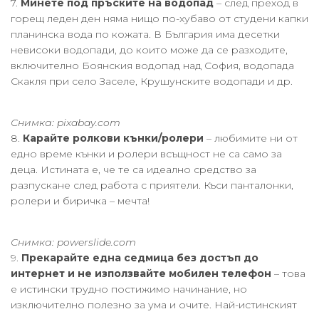
7.
Минете под пръските на водопад
– след преход в
горещ леден ден няма нищо по-хубаво от студени капки
планинска вода по кожата. В България има десетки
невисоки водопади, до които може да се разходите,
включително Боянския водопад над София, водопада
Скакля при село Заселе, Крушунските водопади и др.
Снимка: pixabay.com
8.
Карайте ролкови кънки/ролери
– любимите ни от
едно време кънки и ролери всъщност не са само за
деца. Истината е, че те са идеално средство за
разпускане след работа с приятели. Къси панталонки,
ролери и биричка – мечта!
Снимка: powerslide.com
9.
Прекарайте една седмица без достъп до
интернет и не използвайте мобилен телефон
– това
е истински трудно постижимо начинание, но
изключително полезно за ума и очите. Най-истинският