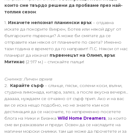
които сме твърдо решени да пробваме през най-
топлия сезон
:
1.
Изкачете непознат планински връх
– отдавна
искате да покорите Вихрен, Ботев или някой друг от
българските първенци? А може би смятате да се
отправите към някоя от планините по света? Именно
тази година е времето да го направит! П.С. Някои от нас
планират да изкачат
първенецът на Олимп, връх
Митикас
(2 917 м.) – стискайте палци!
Снимка: Личен архив
2.
Карайте сърф
– слънце, пясък, солени коси, вълни,
студена лимонада, китара, залез, а после вкусна вечеря…
дааааа, нуждаем се отчаяно от сърф трип. Ако и на вас
ви се иска нещо подобно, но не знаете към коя
дестинация да се насочите, то непременно посетете
блога на Ники и Бианка
Wild Home Dreamers
, за които
сме ви разказвали и преди. Освен да се насладите на
магични морски снимки, там ще може да прочетете и за