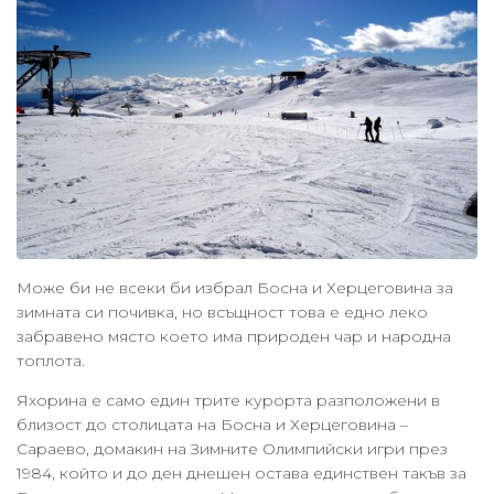
Може би не всеки би избрал Босна и Херцеговина за
зимната си почивка, но всъщност това е едно леко
забравено място което има природен чар и народна
топлота.
Яхорина е само един трите курорта разположени в
близост до столицата на Босна и Херцеговина –
Сараево, домакин на Зимните Олимпийски игри през
1984, който и до ден днешен остава единствен такъв за