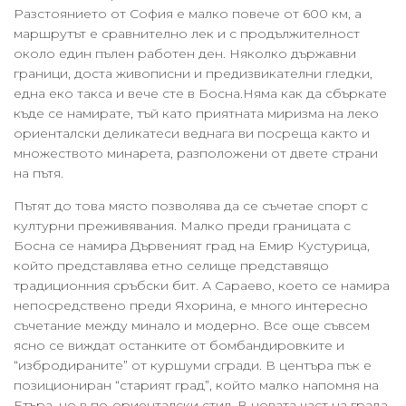
Разстоянието от София е малко повече от 600 км, а
маршрутът е сравнително лек и с продължителност
около един пълен работен ден. Няколко държавни
граници, доста живописни и предизвикателни гледки,
една еко такса и вече сте в Босна.Няма как да сбъркате
къде се намирате, тъй като приятната миризма на леко
ориенталски деликатеси веднага ви посреща както и
множеството минарета, разположени от двете страни
на пътя.
Пътят до това място позволява да се съчетае спорт с
културни преживявания. Малко преди границата с
Босна се намира Дървеният град на Емир Кустурица,
който представлява етно селище представящо
традиционния сръбски бит. А Сараево, което се намира
непосредствено преди Яхорина, е много интересно
съчетание между минало и модерно. Все още съвсем
ясно се виждат останките от бомбандировките и
“избродираните” от куршуми сгради. В центъра пък е
позициониран “старият град”, който малко напомня на
Етъра, но в по-ориенталски стил. В новата част на града