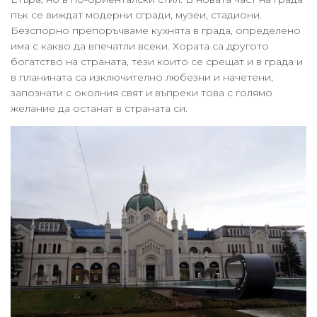
пък се виждат модерни сгради, музеи, стадиони.
Безспорно препоръчваме кухнята в града, определено
има с какво да впечатли всеки. Хората са другото
богатство на страната, тези които се срещат и в града и
в планината са изключително любезни и начетени,
запознати с околния свят и въпреки това с голямо
желание да останат в страната си.