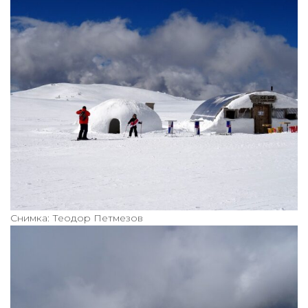
Снимка: Теодор Петмезов