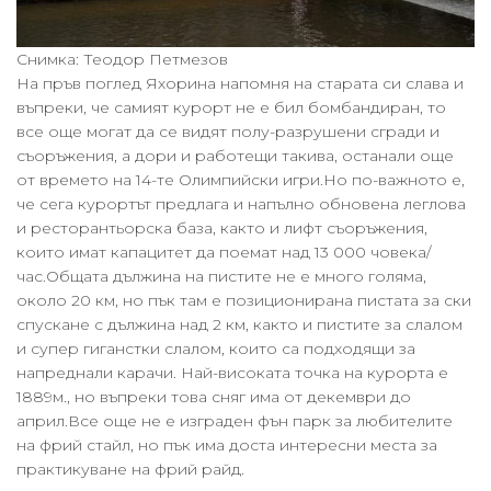
Снимка: Теодор Петмезов
На пръв поглед Яхорина напомня на старата си слава и
въпреки, че самият курорт не е бил бомбандиран, то
все още могат да се видят полу-разрушени сгради и
съоръжения, а дори и работещи такива, останали още
от времето на 14-те Олимпийски игри.Но по-важното е,
че сега курортът предлага и напълно обновена леглова
и ресторантьорска база, както и лифт съоръжения,
които имат капацитет да поемат над 13 000 човека/
час.Общата дължина на пистите не е много голяма,
около 20 км, но пък там е позиционирана пистата за ски
спускане с дължина над 2 км, както и пистите за слалом
и супер гиганстки слалом, които са подходящи за
напреднали карачи. Най-високата точка на курорта е
1889м., но въпреки това сняг има от декември до
април.Все още не е изграден фън парк за любителите
на фрий стайл, но пък има доста интересни места за
практикуване на фрий райд.