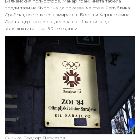
Балканския полуостров. Макар граничната табела
преди тази на Яхорина да показва, че сте в Република
Сръбска, все още се намирате в Босна и Херцеговина.
Самата държава е разделена на области след
конфликтите през 90-те години.
Снимка: Теодор Петмезов