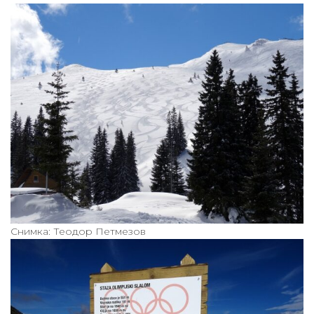
Снимка: Теодор Петмезов