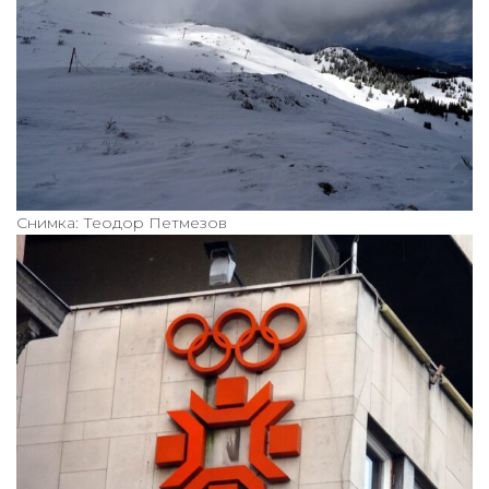
Снимка: Теодор Петмезов