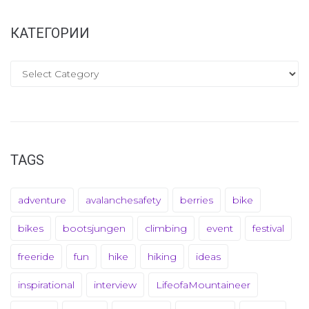
КАТЕГОРИИ
TAGS
adventure
avalanchesafety
berries
bike
bikes
bootsjungen
climbing
event
festival
freeride
fun
hike
hiking
ideas
inspirational
interview
LifeofaMountaineer