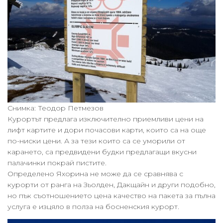
Снимка: Теодор Петмезов
Курортът предлага изключително приемливи цени на
лифт картите и дори почасови карти, които са на още
по-ниски цени. А за тези които са се уморили от
карането, са предвидени будки предлагащи вкусни
палачинки покрай пистите.
Определено Яхорина не може да се сравнява с
курорти от ранга на Зьолден, Дакщайн и други подобно,
но пък съотношението цена качество на пакета за пълна
услуга е изцяло в полза на босненския курорт.