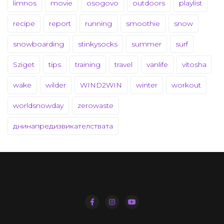
limnos
movie
osogovo
outdoors
playlist
recipe
report
running
smoothie
snow
snowboarding
stinkysocks
summer
surf
Sziget
tips
training
travel
vanlife
vitosha
wake
wilder
WIND2WIN
winter
workout
worldsnowday
zerowaste
днинапредизвикателствата