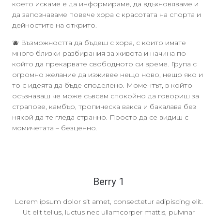
което искаме е да информираме, да вдъхновяваме и
да запознаваме повече хора с красотата на спорта и
дейностите на открито.
🫐 Възможността да бъдеш с хора, с които имате
много близки разбирания за живота и начина по
който да прекарвате свободното си време. Група с
огромно желание да изживее нещо ново, нещо яко и
то с идеята да бъде споделено. Моментът, в който
осъзнаваш че може съвсем спокойно да говориш за
страпове, камбър, тропическа вакса и бакалава без
някой да те гледа странно. Просто да се видиш с
момичетата – безценно.
Berry 1
Lorem ipsum dolor sit amet, consectetur adipiscing elit.
Ut elit tellus, luctus nec ullamcorper mattis, pulvinar