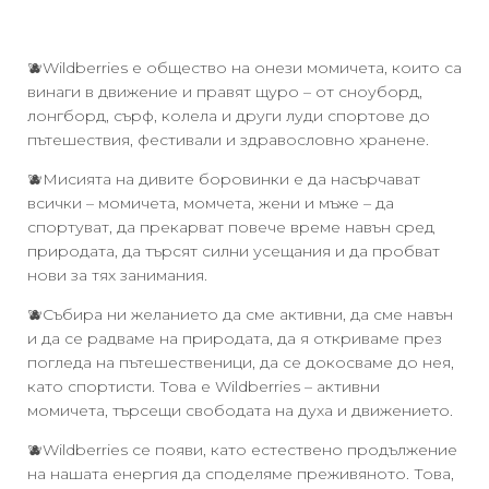
🫐Wildberries е общество на онези момичета, които са
винаги в движение и правят щуро – от сноуборд,
лонгборд, сърф, колела и други луди спортове до
пътешествия, фестивали и здравословно хранене.
🫐Мисията на дивите боровинки е да насърчават
всички – момичета, момчета, жени и мъже – да
спортуват, да прекарват повече време навън сред
природата, да търсят силни усещания и да пробват
нови за тях занимания.
🫐Събира ни желанието да сме активни, да сме навън
и да се радваме на природата, да я откриваме през
погледа на пътешественици, да се докосваме до нея,
като спортисти. Това е Wildberries – активни
момичета, търсещи свободата на духа и движението.
🫐Wildberries се появи, като естествено продължение
на нашата енергия да споделяме преживяното. Това,